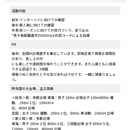
活動内容
前半:インターハイに向けての練習
後半:新人戦に向けての練習
冬季:来シーズンに向けての体力づくり、走り込み
*男子長距離選手(5000m)は外部コーチによる指導
PR
毎年、全国IH出場選手を輩出しています。部員全員で頑張る雰囲気
があり、苦しさの中
にも楽しさや達成感を味わうことができます。また心身ともに成長
できる部活です。3年間
頑張りぬく気持ちとやる気があれば十分です。一緒に頑張りましょ
う。
昨年度の大会等、主な実績
＜総体＞県：多数出場 東海：男子 200m 出場女子 100m800m 優
勝、.200m２位、100mH４
位、400H 出場
全国：女子 100m 優勝、200m２位、800m 準決勝、100mH 出場
＜新人戦＞県：多数出場
東海：男子 200m２位 400m４位、三段跳出場 女子 800m５位、
1500m、100mH、400mH 出場