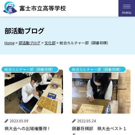
Skip
to
menu
menu
content
部活動ブログ
Home
>
部活動ブログ
>
文化部
>
総合カルチャー部（囲碁将棋）
総合カルチャー部（囲碁将棋）
総合カルチャー部（囲碁将棋）
2023.05.09
2022.05.24
県大会への出場権獲得！
囲碁将棋部 県大会ベスト１
６