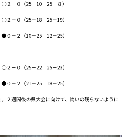
5－10 25－８）
5－18 25－19）
0－25 12－25）
25－22 25－23）
21－25 18－25）
。２週間後の県大会に向けて、悔いの残らないように