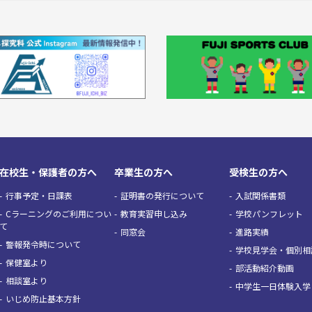
在校生・保護者の方へ
卒業生の方へ
受検生の方へ
行事予定・日課表
証明書の発行について
入試関係書類
Cラーニングのご利用につい
教育実習申し込み
学校パンフレット
て
同窓会
進路実績
警報発令時について
学校見学会・個別相
保健室より
部活動紹介動画
相談室より
中学生一日体験入学
いじめ防止基本方針