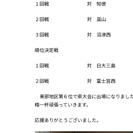
１回戦 対 知徳 ○２－０（2
２回戦 対 韮山 ○２－０（2
３回戦 対 沼津西 ●０－２（1
順位決定戦
１回戦 対 日大三島 ○２－０（
２回戦 対 富士宮西 ●０－２（
東部地区第６位で県大会に出場になりました
精一杯頑張っていきます。
応援ありがとうございました。