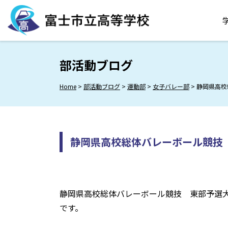
Skip
to
content
部活動ブログ
Home
>
部活動ブログ
>
運動部
>
女子バレー部
>
静岡県高校
静岡県高校総体バレーボール競技
静岡県高校総体バレーボール競技 東部予選
です。