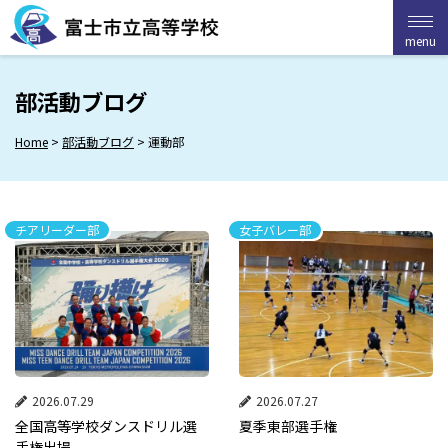
Skip
to
menu
menu
content
部活動ブログ
Home
>
部活動ブログ
>
運動部
チアリーダー部
女子バレー部
2026.07.29
2026.07.27
全国高等学校ダンスドリル選
夏季東部選手権
手権出場