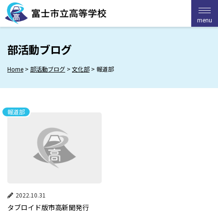
Skip
to
menu
menu
content
部活動ブログ
Home
>
部活動ブログ
>
文化部
>
報道部
報道部
2022.10.31
タブロイド版市高新聞発行