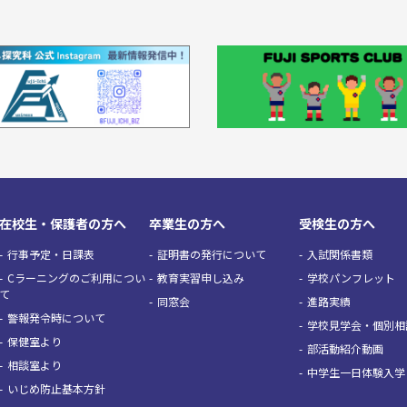
在校生・保護者の方へ
卒業生の方へ
受検生の方へ
行事予定・日課表
証明書の発行について
入試関係書類
Cラーニングのご利用につい
教育実習申し込み
学校パンフレット
て
同窓会
進路実績
警報発令時について
学校見学会・個別相
保健室より
部活動紹介動画
相談室より
中学生一日体験入学
いじめ防止基本方針