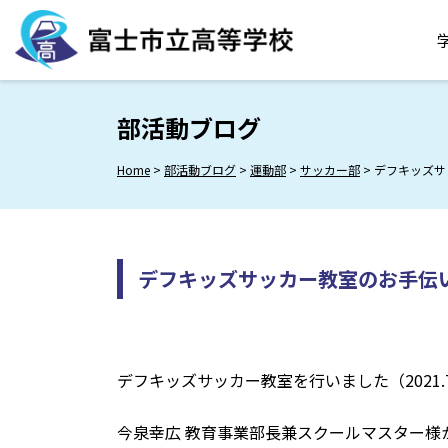
Skip
to
content
部活動ブログ
Home
>
部活動ブログ
>
運動部
>
サッカー部
>
デフキッズサ
デフキッズサッカー教室のお手伝
デフキッズサッカー教室を行いました（2021.7
今泉幸広 教育事業部長兼スクールマスター様