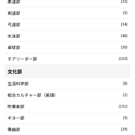
柔道部
(32)
剣道部
(5)
弓道部
(34)
水泳部
(48)
卓球部
(30)
チアリーダー部
(103)
文化部
生活科学部
(8)
総合カルチャー部（英語）
(1)
吹奏楽部
(151)
ギター部
(5)
箏曲部
(29)