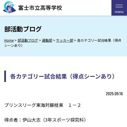
Skip
to
menu
menu
content
部活動ブログ
Home
>
部活動ブログ
>
運動部
>
サッカー部
>
各カテゴリー試合結果（得点
シーンあり）
各カテゴリー試合結果（得点シーンあり）
2025.09.16
プリンスリーグ東海対藤枝東 １－２
得点者：伊山大志（3年スポーツ探究科）