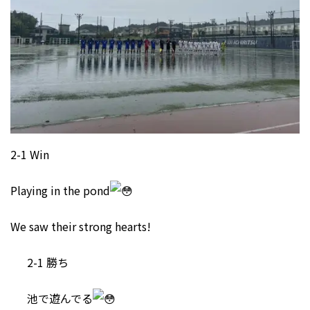
2-1 Win
Playing in the pond
We saw their strong hearts!
2-1 勝ち
池で遊んでる