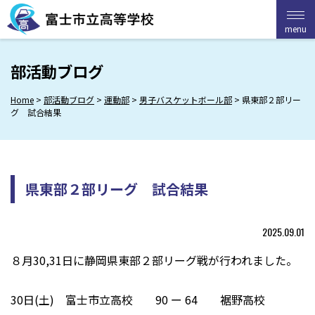
Skip
to
menu
menu
content
部活動ブログ
Home
>
部活動ブログ
>
運動部
>
男子バスケットボール部
>
県東部２部リー
グ 試合結果
県東部２部リーグ 試合結果
2025.09.01
８月30,31日に静岡県東部２部リーグ戦が行われました。
30日(土) 富士市立高校 90 ー 64 裾野高校