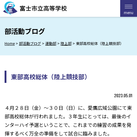
Skip
to
menu
menu
content
部活動ブログ
Home
>
部活動ブログ
>
運動部
>
陸上部
>
東部高校総体（陸上競技部）
東部高校総体（陸上競技部）
2023.05.01
４月２８日（金）～３０日（日）に、愛鷹広域公園にて東
部高校総体が行われました。３年生にとっては、最後のイ
ンターハイ予選ということで、これまでの練習の成果を発
揮するべく万全の準備をして試合に臨みました。