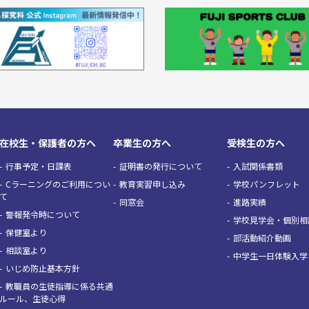
在校生・保護者の方へ
卒業生の方へ
受検生の方へ
行事予定・日課表
証明書の発行について
入試関係書類
Cラーニングのご利用につい
教育実習申し込み
学校パンフレット
て
同窓会
進路実績
警報発令時について
学校見学会・個別相
保健室より
部活動紹介動画
相談室より
中学生一日体験入学
いじめ防止基本方針
教職員の生徒指導に係る共通
ルール、生徒心得