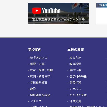
学校案内
本校の教育
校長あいさつ
教育方針
概要・沿革
教育課程
校章・校歌・制服
学校行事
校訓・教育目標
各学科の特色
学校経営計画
探究学習
施設
シラバス
学校運営協議会
キャリア支援
アクセス
地域交流