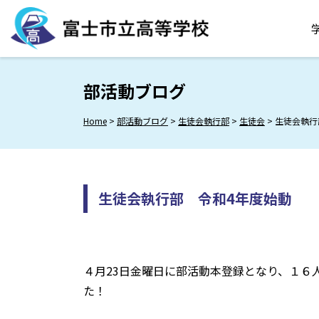
Skip
to
content
部活動ブログ
Home
>
部活動ブログ
>
生徒会執行部
>
生徒会
>
生徒会執行
生徒会執行部 令和4年度始動
４月23日金曜日に部活動本登録となり、１６
た！