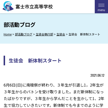
Skip
to
menu
menu
content
部活動ブログ
Home
>
部活動ブログ
>
生徒会執行部
>
生徒会
>
生徒会 新体制スタート
生徒会 新体制スタート
2021.06.12
6月6日(日)に南稜祭が終わり、３年生が引退し1，2年生が
３年生からのバトンを受け取りました。まだ新体制になっ
たばかりですが、３年生から学んだことを生かして1、2年
生で協力していきたいです。新体制でも今までのように学