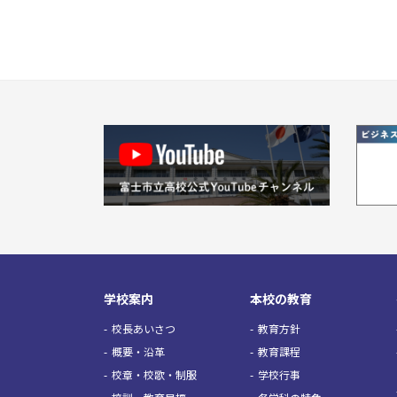
学校案内
本校の教育
校長あいさつ
教育方針
概要・沿革
教育課程
校章・校歌・制服
学校行事