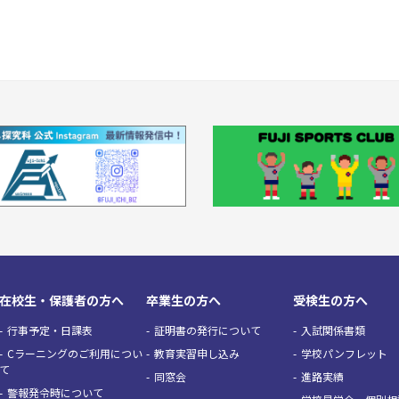
在校生・保護者の方へ
卒業生の方へ
受検生の方へ
行事予定・日課表
証明書の発行について
入試関係書類
Cラーニングのご利用につい
教育実習申し込み
学校パンフレット
て
同窓会
進路実績
警報発令時について