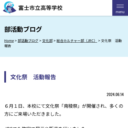
Skip
to
menu
menu
content
部活動ブログ
Home
>
部活動ブログ
>
文化部
>
総合カルチャー部（JRC）
>
文化祭 活動
報告
文化祭 活動報告
2024.06.14
６月１日、本校にて文化祭「南稜祭」が開催され、多くの
方にご来場いただきました。