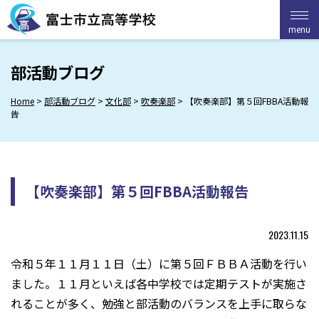
Skip
to
menu
menu
content
部活動ブログ
Home
>
部活動ブログ
>
文化部
>
吹奏楽部
>
【吹奏楽部】第５回FBBA活動報
告
【吹奏楽部】第５回FBBA活動報告
2023.11.15
令和５年１１月１１日（土）に第５回ＦＢＢＡ活動を行い
ました。１１月といえば各中学校では定期テストが実施さ
れることが多く、勉強と部活動のバランスを上手に取らな