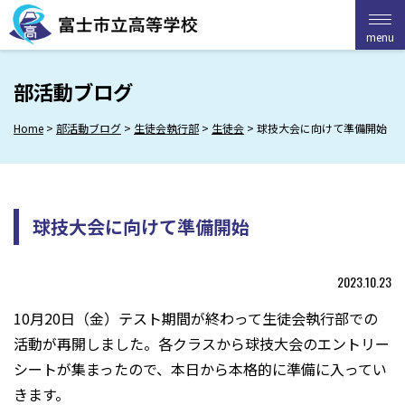
Skip
to
menu
menu
content
部活動ブログ
Home
>
部活動ブログ
>
生徒会執行部
>
生徒会
>
球技大会に向けて準備開始
球技大会に向けて準備開始
2023.10.23
10月20日（金）テスト期間が終わって生徒会執行部での
活動が再開しました。各クラスから球技大会のエントリー
シートが集まったので、本日から本格的に準備に入ってい
きます。