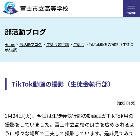
Skip
to
menu
menu
content
部活動ブログ
Home
>
部活動ブログ
>
生徒会執行部
>
生徒会
>
TikTok動画の撮影（生徒会
執行部）
TikTok動画の撮影（生徒会執行部）
2023.01.25
1月24日(火)、今日は生徒会執行部の動画班がTikTok用の
撮影をしていました。富士市立高校の良さを広められるよ
うに様々な場所で工夫して撮影しています。是非見てみて