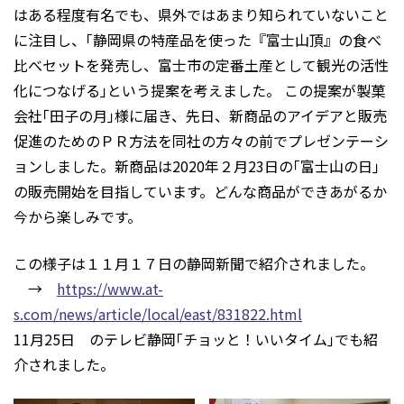
はある程度有名でも、県外ではあまり知られていないこと
に注目し、｢静岡県の特産品を使った『富士山頂』の食べ
比べセットを発売し、富士市の定番土産として観光の活性
化につなげる｣という提案を考えました。 この提案が製菓
会社｢田子の月｣様に届き、先日、新商品のアイデアと販売
促進のためのＰＲ方法を同社の方々の前でプレゼンテーシ
ョンしました。新商品は2020年２月23日の｢富士山の日｣
の販売開始を目指しています。どんな商品ができあがるか
今から楽しみです。
この様子は１１月１７日の静岡新聞で紹介されました。
→
https://www.at-
s.com/news/article/local/east/831822.html
11月25日 のテレビ静岡｢チョッと！いいタイム｣でも紹
介されました。