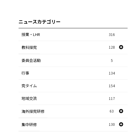
ニュースカテゴリー
授業・LHR
316
教科探究
128
委員会活動
スポーツ探究
1
5
行事
課題研究
134
84
究タイム
154
自然探究
2
地域交流
117
数学探究
2
海外探究研修
63
社会探究
23
探究研修
集中研修
130
28
人文探究
9