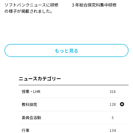
ソフトバンクニュースに研修
３年総合探究科集中研修
の様子が掲載されました。
もっと見る
投
稿
ニュースカテゴリー
ナ
授業・LHR
ビ
316
ゲ
教科探究
128
ー
委員会活動
スポーツ探究
1
5
シ
行事
課題研究
134
84