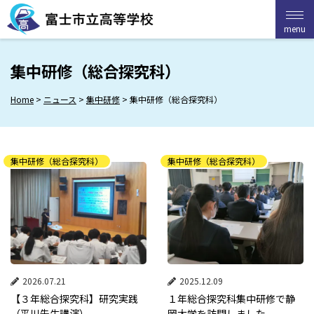
Skip
to
menu
menu
content
集中研修（総合探究科）
Home
>
ニュース
>
集中研修
>
集中研修（総合探究科）
集中研修（総合探究科）
集中研修（総合探究科）
2026.07.21
2025.12.09
【３年総合探究科】研究実践
１年総合探究科集中研修で静
（平川先生講演）
岡大学を訪問しました