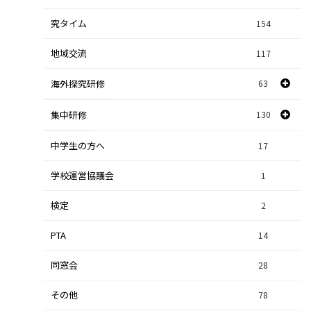
ョ
究タイム
154
自然探究
2
ン
地域交流
117
数学探究
2
海外探究研修
63
社会探究
23
探究研修
集中研修
130
28
人文探究
9
中学生の方へ
集中研修（スポーツ探究科）
36
17
学校運営協議会
集中研修（ビジネス探究科）
1
56
検定
2
集中研修（総合探究科）
37
PTA
14
同窓会
28
その他
78