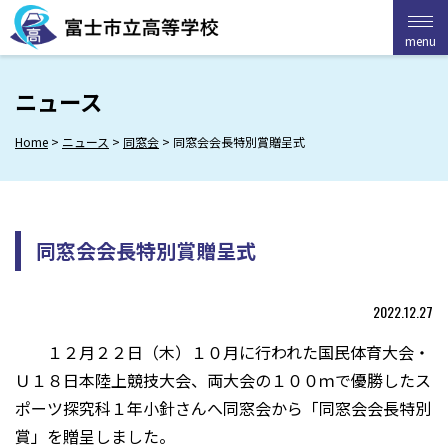
Skip
to
menu
menu
content
ニュース
Home
>
ニュース
>
同窓会
>
同窓会会長特別賞贈呈式
同窓会会長特別賞贈呈式
2022.12.27
１２月２２日（木）１０月に行われた国民体育大会・
Ｕ１８日本陸上競技大会、両大会の１００ｍで優勝したス
ポーツ探究科１年小針さんへ同窓会から「同窓会会長特別
賞」を贈呈しました。