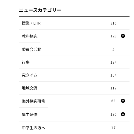
ニュースカテゴリー
授業・LHR
316
教科探究
128
委員会活動
スポーツ探究
1
5
行事
課題研究
134
84
究タイム
154
自然探究
2
地域交流
117
数学探究
2
海外探究研修
63
社会探究
23
探究研修
集中研修
130
28
人文探究
9
中学生の方へ
集中研修（スポーツ探究科）
36
17