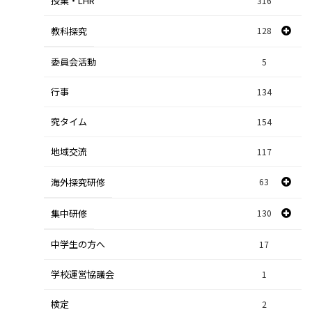
授業・LHR
316
教科探究
128
委員会活動
スポーツ探究
1
5
行事
課題研究
134
84
究タイム
154
自然探究
2
地域交流
117
数学探究
2
海外探究研修
63
社会探究
23
探究研修
集中研修
130
28
人文探究
9
中学生の方へ
集中研修（スポーツ探究科）
36
17
学校運営協議会
集中研修（ビジネス探究科）
1
56
検定
2
集中研修（総合探究科）
37