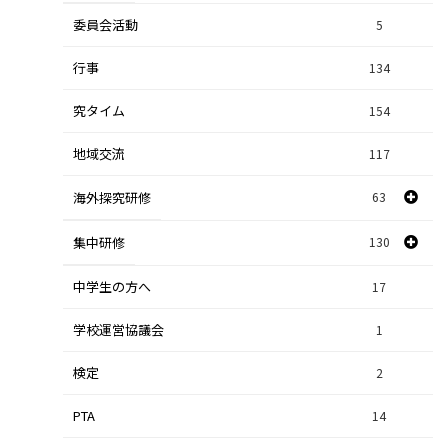
委員会活動
スポーツ探究
1
5
行事
課題研究
134
84
究タイム
154
自然探究
2
地域交流
117
数学探究
2
海外探究研修
63
社会探究
23
探究研修
集中研修
130
28
人文探究
9
中学生の方へ
集中研修（スポーツ探究科）
36
17
学校運営協議会
集中研修（ビジネス探究科）
1
56
検定
2
集中研修（総合探究科）
37
PTA
14