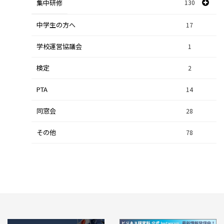
探究研修
集中研修
130
28
人文探究
9
中学生の方へ
集中研修（スポーツ探究科）
36
17
学校運営協議会
集中研修（ビジネス探究科）
1
56
検定
2
集中研修（総合探究科）
37
PTA
14
同窓会
28
その他
78