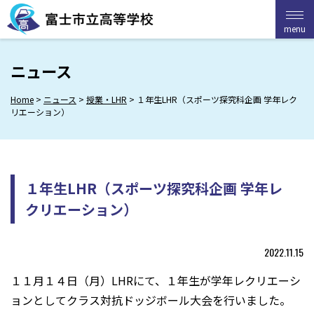
Skip
to
menu
menu
content
ニュース
Home
>
ニュース
>
授業・LHR
>
１年生LHR（スポーツ探究科企画 学年レク
リエーション）
１年生LHR（スポーツ探究科企画 学年レ
クリエーション）
2022.11.15
１１月１４日（月）LHRにて、１年生が学年レクリエーシ
ョンとしてクラス対抗ドッジボール大会を行いました。