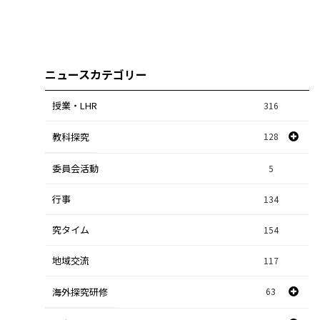
ニュースカテゴリー
授業・LHR
316
教科探究
128
委員会活動
スポーツ探究
1
5
行事
課題研究
134
84
究タイム
154
自然探究
2
地域交流
117
数学探究
2
海外探究研修
63
社会探究
23