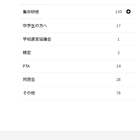
探究研修
集中研修
130
28
人文探究
9
中学生の方へ
集中研修（スポーツ探究科）
36
17
学校運営協議会
集中研修（ビジネス探究科）
1
56
検定
2
集中研修（総合探究科）
37
PTA
14
同窓会
28
その他
78