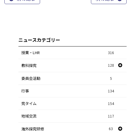
ニュースカテゴリー
授業・LHR
316
教科探究
128
委員会活動
スポーツ探究
1
5
行事
課題研究
134
84
究タイム
154
自然探究
2
地域交流
117
数学探究
2
海外探究研修
63
社会探究
23