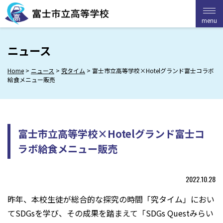
Skip
to
menu
menu
content
ニュース
Home
>
ニュース
>
究タイム
>
富士市立高等学校×Hotelグランド富士コラボ
給食メニュー販売
富士市立高等学校×Hotelグランド富士コ
ラボ給食メニュー販売
2022.10.28
昨年、本校生徒が総合的な探究の時間「究タイム」におい
てSDGsを学び、その成果を踏まえて「SDGs Questみらい