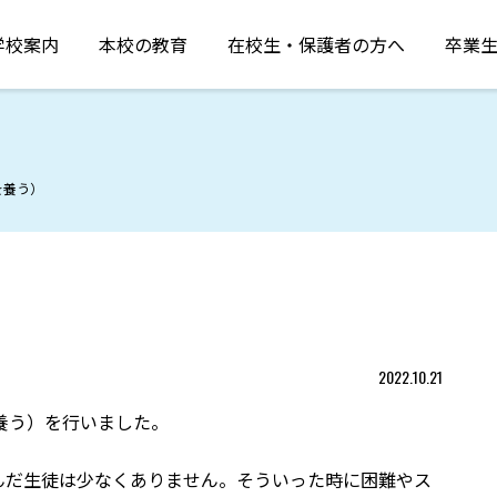
学校案内
本校の教育
在校生・保護者の方へ
卒業
を養う）
）
2022.10.21
を養う）を行いました。
んだ生徒は少なくありません。そういった時に困難やス