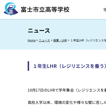
Skip
to
content
ニュース
Home
>
ニュース
>
授業・LHR
>
１年生LHR（レジリエンス
１年生LHR（レジリエンスを養う
10月17日のLHRで学年集会（レジリエンス
高校入学以来、環境の変化や様々な壁に苦し