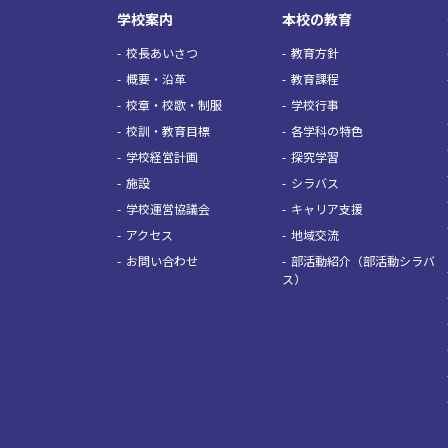
学校案内
本校の教育
校長あいさつ
教育方針
概要・沿革
教育課程
校章・校歌・制服
学校行事
校訓・教育目標
各学科の特色
学校経営計画
探究学習
施設
シラバス
学校運営協議会
キャリア支援
アクセス
地域交流
お問い合わせ
部活動紹介（部活動シラバ
ス）