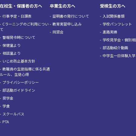
在校生・保護者の方へ
卒業生の方へ
受検生の方へ
行事予定・日課表
証明書の発行について
入試関係書類
Cラーニングのご利用につい
教育実習申し込み
学校パンフレット
て
同窓会
進路実績
警報発令時について
学校見学会・個別相
保健室より
部活動紹介動画
相談室より
中学生一日体験入学
いじめ防止基本方針
教職員の生徒指導に係る共通
ルール、生徒心得
プライバシーポリシー
部活動ガイドライン
奨学金
学食
スクールバス
PTA