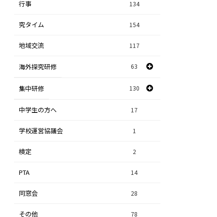
行事
課題研究
134
84
究タイム
154
自然探究
2
地域交流
117
数学探究
2
海外探究研修
63
社会探究
23
探究研修
集中研修
130
28
人文探究
9
中学生の方へ
集中研修（スポーツ探究科）
36
17
学校運営協議会
集中研修（ビジネス探究科）
1
56
検定
2
集中研修（総合探究科）
37
PTA
14
同窓会
28
その他
78