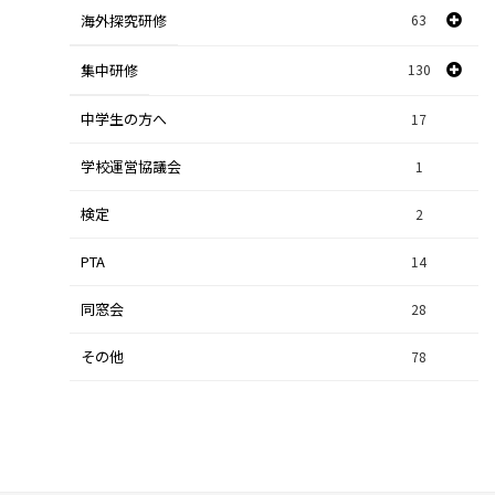
海外探究研修
63
社会探究
23
探究研修
集中研修
130
28
人文探究
9
中学生の方へ
集中研修（スポーツ探究科）
36
17
学校運営協議会
集中研修（ビジネス探究科）
1
56
検定
2
集中研修（総合探究科）
37
PTA
14
同窓会
28
その他
78