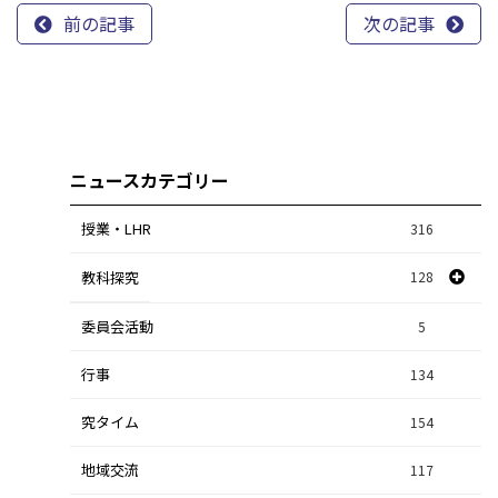
前の記事
次の記事
ニュースカテゴリー
授業・LHR
316
教科探究
128
委員会活動
スポーツ探究
1
5
行事
課題研究
134
84
究タイム
154
自然探究
2
地域交流
117
数学探究
2