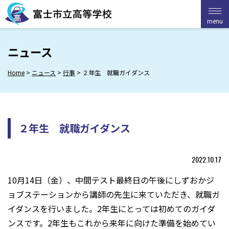
Skip
to
menu
menu
content
ニュース
Home
>
ニュース
>
行事
>
２年生 就職ガイダンス
２年生 就職ガイダンス
2022.10.17
10月14日（金）、中間テスト最終日の午後にしずおかジ
ョブステーションから講師の先生に来ていただき、就職ガ
イダンスを行いました。2年生にとっては初めてのガイダ
ンスです。2年生もこれから来年に向けた準備を始めてい