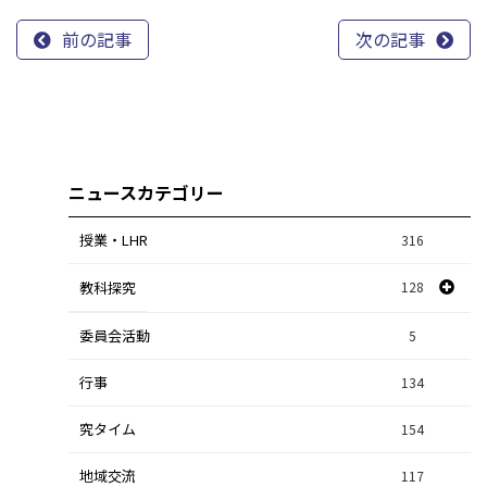
前の記事
次の記事
ニュースカテゴリー
授業・LHR
316
教科探究
128
委員会活動
スポーツ探究
1
5
行事
課題研究
134
84
究タイム
154
自然探究
2
地域交流
117
数学探究
2