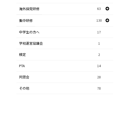
海外探究研修
63
社会探究
23
探究研修
集中研修
130
28
人文探究
9
中学生の方へ
集中研修（スポーツ探究科）
36
17
学校運営協議会
集中研修（ビジネス探究科）
1
56
検定
2
集中研修（総合探究科）
37
PTA
14
同窓会
28
その他
78