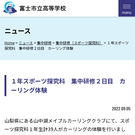
Skip
to
menu
menu
content
ニュース
Home
>
ニュース
>
集中研修
>
集中研修（スポーツ探究科）
>
１年スポーツ
探究科 集中研修２日目 カーリング体験
１年スポーツ探究科 集中研修２日目 カ
ーリング体験
2022.09.05
山梨県にある山中湖メイプルカーリングクラブにて、スポ
ーツ探究科１年生計39人がカーリングの体験を行いまし