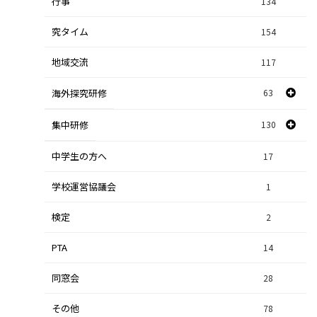
行事
課題研究
134
84
究タイム
154
自然探究
2
地域交流
117
数学探究
2
海外探究研修
63
社会探究
23
探究研修
集中研修
130
28
人文探究
9
中学生の方へ
集中研修（スポーツ探究科）
36
17
学校運営協議会
集中研修（ビジネス探究科）
1
56
検定
2
集中研修（総合探究科）
37
PTA
14
同窓会
28
その他
78