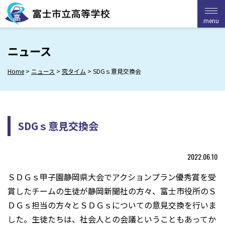
Skip
to
menu
menu
content
ニュース
Home
>
ニュース
>
究タイム
>
SDGｓ意見交換会
SDGｓ意見交換会
2022.06.10
ＳＤＧｓ甲子園静岡県大会でアクションプラン優秀賞を受
賞したチームの生徒が静岡新聞社の方々、富士市役所のＳ
ＤＧｓ担当の方々とＳＤＧｓについての意見交換を行いま
した。生徒たちは、社会人との会議ということもあってか