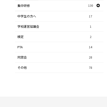
探究研修
集中研修
130
28
人文探究
9
中学生の方へ
集中研修（スポーツ探究科）
36
17
学校運営協議会
集中研修（ビジネス探究科）
1
56
検定
2
集中研修（総合探究科）
37
PTA
14
同窓会
28
その他
78