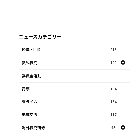
ニュースカテゴリー
授業・LHR
316
教科探究
128
委員会活動
スポーツ探究
1
5
行事
課題研究
134
84
究タイム
154
自然探究
2
地域交流
117
数学探究
2
海外探究研修
63
社会探究
23