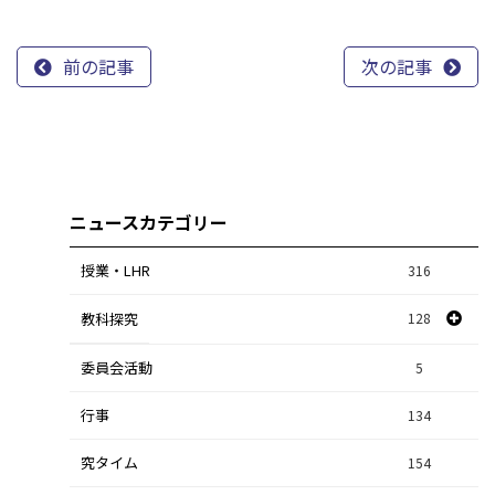
前の記事
次の記事
ニュースカテゴリー
授業・LHR
316
教科探究
128
委員会活動
スポーツ探究
1
5
行事
課題研究
134
84
究タイム
154
自然探究
2