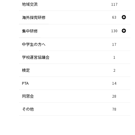
地域交流
117
数学探究
2
海外探究研修
63
社会探究
23
探究研修
集中研修
130
28
人文探究
9
中学生の方へ
集中研修（スポーツ探究科）
36
17
学校運営協議会
集中研修（ビジネス探究科）
1
56
検定
2
集中研修（総合探究科）
37
PTA
14
同窓会
28
その他
78