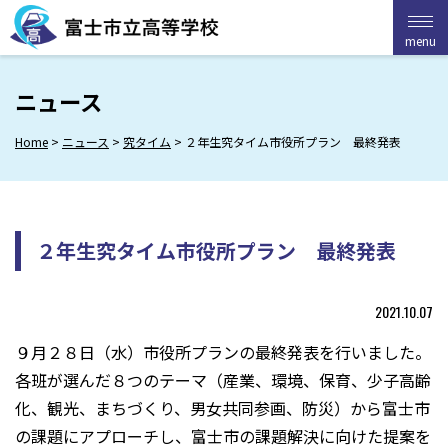
Skip
to
menu
menu
content
ニュース
Home
>
ニュース
>
究タイム
>
２年生究タイム市役所プラン 最終発表
２年生究タイム市役所プラン 最終発表
2021.10.07
９月２８日（水）市役所プランの最終発表を行いました。
各班が選んだ８つのテーマ（産業、環境、保育、少子高齢
化、観光、まちづくり、男女共同参画、防災）から富士市
の課題にアプローチし、富士市の課題解決に向けた提案を