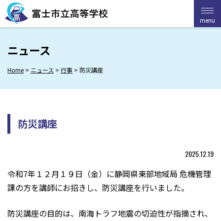
Skip
to
menu
menu
content
ニュース
Home
>
ニュース
>
行事
>
防災講座
防災講座
2025.12.19
令和7年１２月１９日（金）に静岡県東部地域局 危機管理
課の方を講師にお招きし、防災講座を行いました。
防災講座の目的は、南海トラフ地震の切迫性が指摘され、