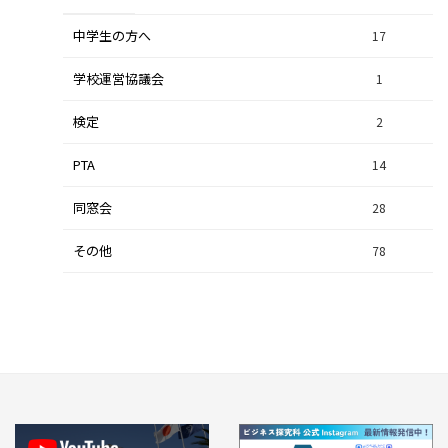
中学生の方へ
集中研修（スポーツ探究科）
36
17
学校運営協議会
集中研修（ビジネス探究科）
1
56
検定
2
集中研修（総合探究科）
37
PTA
14
同窓会
28
その他
78