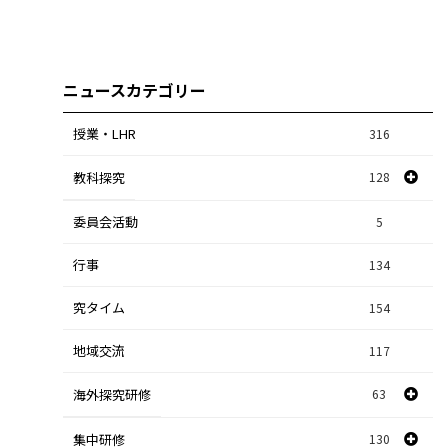
ニュースカテゴリー
授業・LHR
316
教科探究
128
委員会活動
スポーツ探究
1
5
行事
課題研究
134
84
究タイム
154
自然探究
2
地域交流
117
数学探究
2
海外探究研修
63
社会探究
23
探究研修
集中研修
130
28
人文探究
9