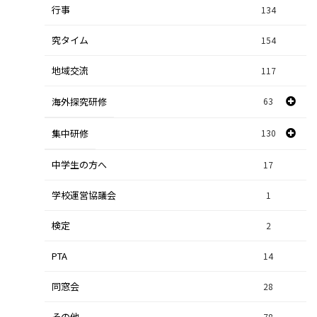
行事
課題研究
134
84
究タイム
154
自然探究
2
地域交流
117
数学探究
2
海外探究研修
63
社会探究
23
探究研修
集中研修
130
28
人文探究
9
中学生の方へ
集中研修（スポーツ探究科）
36
17
学校運営協議会
集中研修（ビジネス探究科）
1
56
検定
2
集中研修（総合探究科）
37
PTA
14
同窓会
28
その他
78