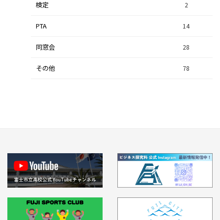
検定
2
集中研修（総合探究科）
37
PTA
14
同窓会
28
その他
78