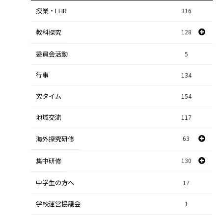
授業・LHR
316
教科探究
128
委員会活動
スポーツ探究
1
5
行事
課題研究
134
84
究タイム
154
自然探究
2
地域交流
117
数学探究
2
海外探究研修
63
社会探究
23
探究研修
集中研修
130
28
人文探究
9
中学生の方へ
集中研修（スポーツ探究科）
36
17
学校運営協議会
集中研修（ビジネス探究科）
1
56