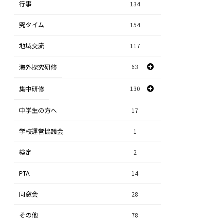
行事
課題研究
134
84
究タイム
154
自然探究
2
地域交流
117
数学探究
2
海外探究研修
63
社会探究
23
探究研修
集中研修
130
28
人文探究
9
中学生の方へ
集中研修（スポーツ探究科）
36
17
学校運営協議会
集中研修（ビジネス探究科）
1
56
検定
2
集中研修（総合探究科）
37
PTA
14
同窓会
28
その他
78