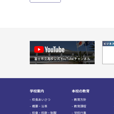
学校案内
本校の教育
校長あいさつ
教育方針
概要・沿革
教育課程
校章・校歌・制服
学校行事