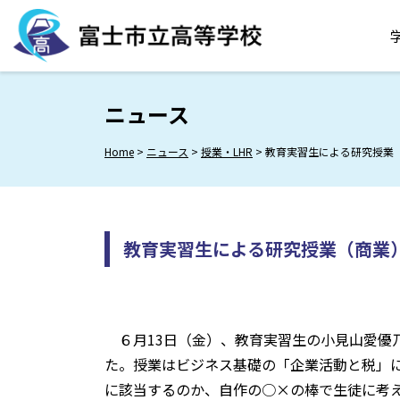
Skip
to
content
ニュース
Home
>
ニュース
>
授業・LHR
>
教育実習生による研究授業
教育実習生による研究授業（商業
６月13日（金）、教育実習生の小見山愛優
た。授業はビジネス基礎の「企業活動と税」
に該当するのか、自作の○×の棒で生徒に考