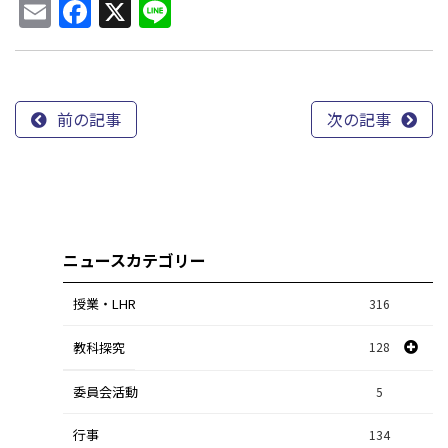
Email
Facebook
X
Line
前の記事
次の記事
ニュースカテゴリー
授業・LHR
316
教科探究
128
委員会活動
スポーツ探究
1
5
行事
課題研究
134
84