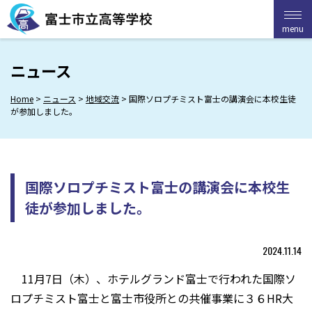
Skip
to
menu
menu
content
ニュース
Home
>
ニュース
>
地域交流
>
国際ソロプチミスト富士の講演会に本校生徒
が参加しました。
国際ソロプチミスト富士の講演会に本校生
徒が参加しました。
2024.11.14
11月7日（木）、ホテルグランド富士で行われた国際ソ
ロプチミスト富士と富士市役所との共催事業に３６HR大