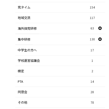
究タイム
154
自然探究
2
地域交流
117
数学探究
2
海外探究研修
63
社会探究
23
探究研修
集中研修
130
28
人文探究
9
中学生の方へ
集中研修（スポーツ探究科）
36
17
学校運営協議会
集中研修（ビジネス探究科）
1
56
検定
2
集中研修（総合探究科）
37
PTA
14
同窓会
28
その他
78