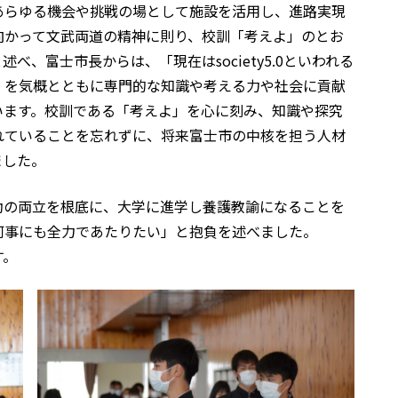
あらゆる機会や挑戦の場として施設を活用し、進路実現
向かって文武両道の精神に則り、校訓「考えよ」のとお
、富士市長からは、「現在はsociety5.0といわれる
」を気概とともに専門的な知識や考える力や社会に貢献
います。校訓である「考えよ」を心に刻み、知識や探究
れていることを忘れずに、将来富士市の中核を担う人材
ました。
動の両立を根底に、大学に進学し養護教諭になることを
何事にも全力であたりたい」と抱負を述べました。
す。