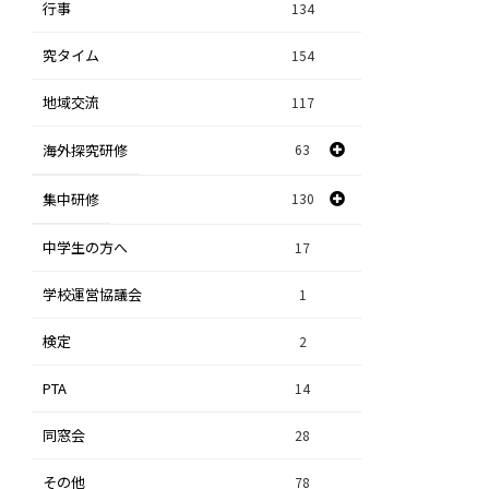
行事
課題研究
134
84
究タイム
154
自然探究
2
地域交流
117
数学探究
2
海外探究研修
63
社会探究
23
探究研修
集中研修
130
28
人文探究
9
中学生の方へ
集中研修（スポーツ探究科）
36
17
学校運営協議会
集中研修（ビジネス探究科）
1
56
検定
2
集中研修（総合探究科）
37
PTA
14
同窓会
28
その他
78