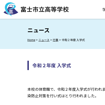
Skip
to
content
ニュース
Home
>
ニュース
>
行事
>
令和２年度 入学式
令和２年度 入学式
本校の体育館で、令和２年度入学式が行われ
染防止対策を行い式はとり行われました。