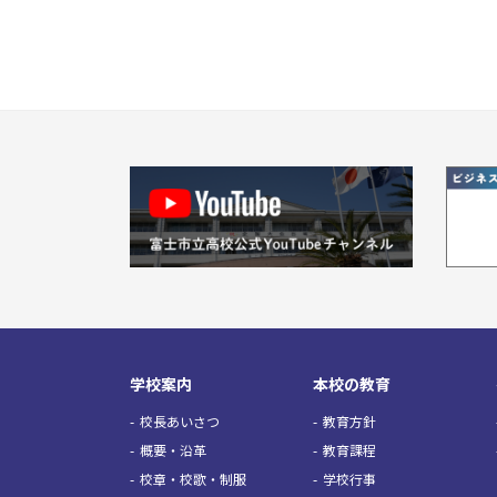
学校案内
本校の教育
校長あいさつ
教育方針
概要・沿革
教育課程
校章・校歌・制服
学校行事