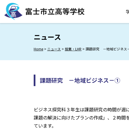
Skip
to
content
ニュース
Home
>
ニュース
>
授業・LHR
>
課題研究 －地域ビジネス
課題研究 －地域ビジネス－①
ビジネス探究科３年生は課題研究の時間が週
課題の解決に向けたプランの作成」、２時間
ています。