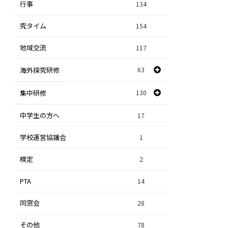
行事
課題研究
134
84
究タイム
154
自然探究
2
地域交流
117
数学探究
2
海外探究研修
63
社会探究
23
探究研修
集中研修
130
28
人文探究
9
中学生の方へ
集中研修（スポーツ探究科）
36
17
学校運営協議会
集中研修（ビジネス探究科）
1
56
検定
2
集中研修（総合探究科）
37
PTA
14
同窓会
28
その他
78