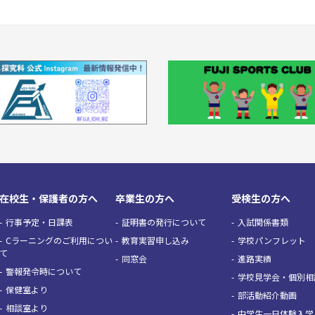
在校生・保護者の方へ
卒業生の方へ
受検生の方へ
行事予定・日課表
証明書の発行について
入試関係書類
Cラーニングのご利用につい
教育実習申し込み
学校パンフレット
て
同窓会
進路実績
警報発令時について
学校見学会・個別相
保健室より
部活動紹介動画
相談室より
中学生一日体験入学