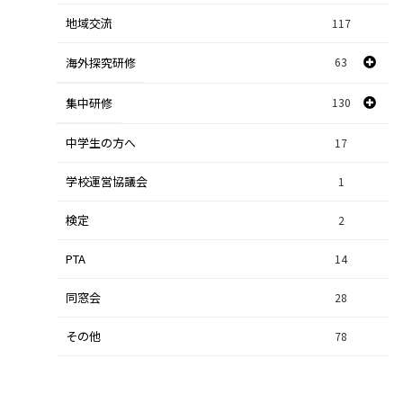
地域交流
117
数学探究
2
海外探究研修
63
社会探究
23
探究研修
集中研修
130
28
人文探究
9
中学生の方へ
集中研修（スポーツ探究科）
36
17
学校運営協議会
集中研修（ビジネス探究科）
1
56
検定
2
集中研修（総合探究科）
37
PTA
14
同窓会
28
その他
78