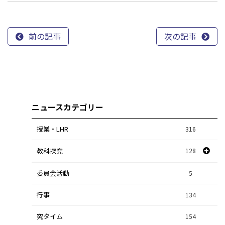
前の記事
次の記事
ニュースカテゴリー
授業・LHR
316
教科探究
128
委員会活動
スポーツ探究
1
5
行事
課題研究
134
84
究タイム
154
自然探究
2