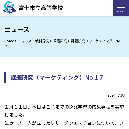
Skip
to
menu
menu
content
ニュース
Home
>
ニュース
>
教科探究
>
課題研究
>
課題研究（マーケティング）No.1
７
課題研究（マーケティング）No.1７
2024.12.03
１月１１日、本日はこれまでの探究学習の成果発表を実施
しました。
生徒一人一人が立てたリサーチクエスチョンについて、フ