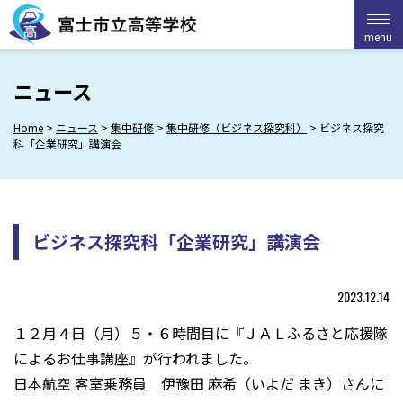
Skip
to
menu
menu
content
ニュース
Home
>
ニュース
>
集中研修
>
集中研修（ビジネス探究科）
>
ビジネス探究
科「企業研究」講演会
ビジネス探究科「企業研究」講演会
2023.12.14
１２月４日（月）５・６時間目に『ＪＡＬふるさと応援隊
によるお仕事講座』が行われました。
日本航空 客室乗務員 伊豫田 麻希（いよだ まき）さんに