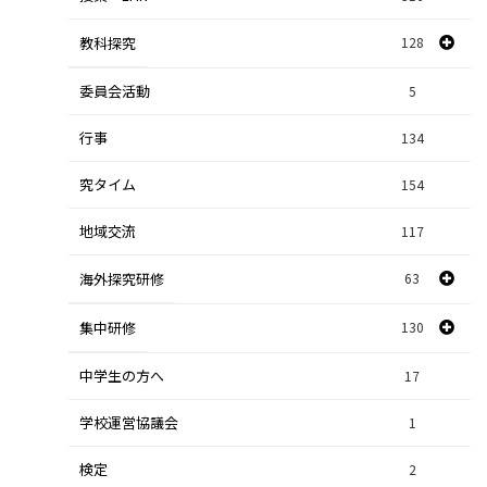
教科探究
128
委員会活動
スポーツ探究
1
5
行事
課題研究
134
84
究タイム
154
自然探究
2
地域交流
117
数学探究
2
海外探究研修
63
社会探究
23
探究研修
集中研修
130
28
人文探究
9
中学生の方へ
集中研修（スポーツ探究科）
36
17
学校運営協議会
集中研修（ビジネス探究科）
1
56
検定
2
集中研修（総合探究科）
37