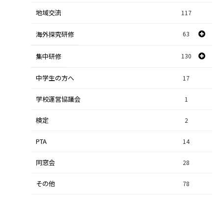
地域交流
117
数学探究
2
海外探究研修
63
社会探究
23
探究研修
集中研修
130
28
人文探究
9
中学生の方へ
集中研修（スポーツ探究科）
36
17
学校運営協議会
集中研修（ビジネス探究科）
1
56
検定
2
集中研修（総合探究科）
37
PTA
14
同窓会
28
その他
78