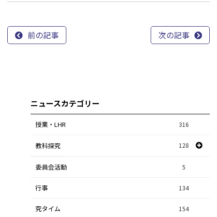
前の記事
次の記事
ニュースカテゴリー
授業・LHR
316
教科探究
128
委員会活動
スポーツ探究
1
5
行事
課題研究
134
84
究タイム
154
自然探究
2