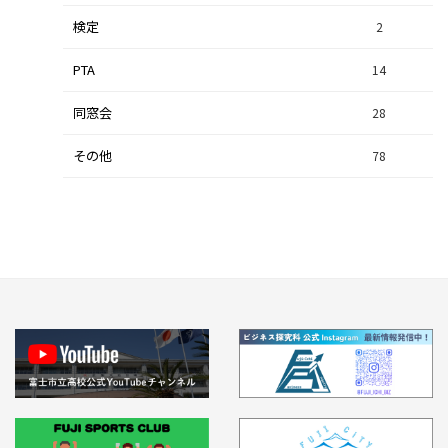
検定
2
集中研修（総合探究科）
37
PTA
14
同窓会
28
その他
78