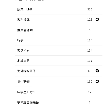
授業・LHR
316
教科探究
128
委員会活動
スポーツ探究
1
5
行事
課題研究
134
84
究タイム
154
自然探究
2
地域交流
117
数学探究
2
海外探究研修
63
社会探究
23
探究研修
集中研修
130
28
人文探究
9
中学生の方へ
集中研修（スポーツ探究科）
36
17
学校運営協議会
集中研修（ビジネス探究科）
1
56