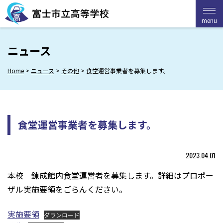
Skip
to
menu
menu
content
ニュース
Home
>
ニュース
>
その他
>
食堂運営事業者を募集します。
食堂運営事業者を募集します。
2023.04.01
本校 錬成館内食堂運営者を募集します。詳細はプロポー
ザル実施要領をごらんください。
実施要領
ダウンロード