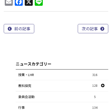
Email
Facebook
X
Line
前の記事
次の記事
ニュースカテゴリー
授業・LHR
316
教科探究
128
委員会活動
スポーツ探究
1
5
行事
課題研究
134
84