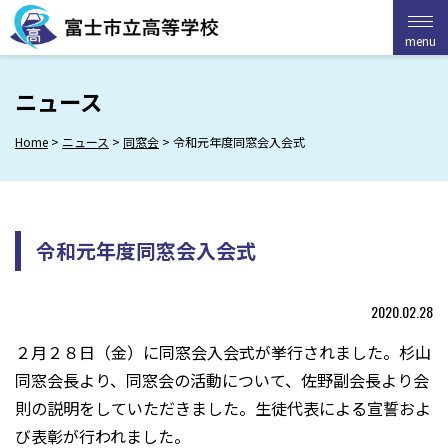
Skip
to
menu
menu
content
ニュース
Home
>
ニュース
>
同窓会
>
令和元年度同窓会入会式
令和元年度同窓会入会式
2020.02.28
２月２８日（金）に同窓会入会式が挙行されました。杉山
同窓会長より、同窓会の活動について、佐野副会長より会
則の説明をしていただきました。生徒代表による宣誓およ
び表彰が行われました。