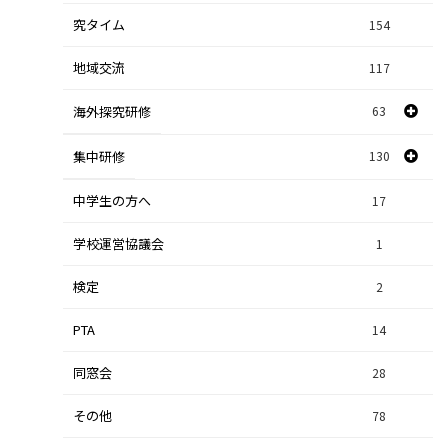
究タイム
154
自然探究
2
地域交流
117
数学探究
2
海外探究研修
63
社会探究
23
探究研修
集中研修
130
28
人文探究
9
中学生の方へ
集中研修（スポーツ探究科）
36
17
学校運営協議会
集中研修（ビジネス探究科）
1
56
検定
2
集中研修（総合探究科）
37
PTA
14
同窓会
28
その他
78