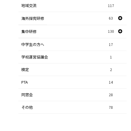
地域交流
117
数学探究
2
海外探究研修
63
社会探究
23
探究研修
集中研修
130
28
人文探究
9
中学生の方へ
集中研修（スポーツ探究科）
36
17
学校運営協議会
集中研修（ビジネス探究科）
1
56
検定
2
集中研修（総合探究科）
37
PTA
14
同窓会
28
その他
78