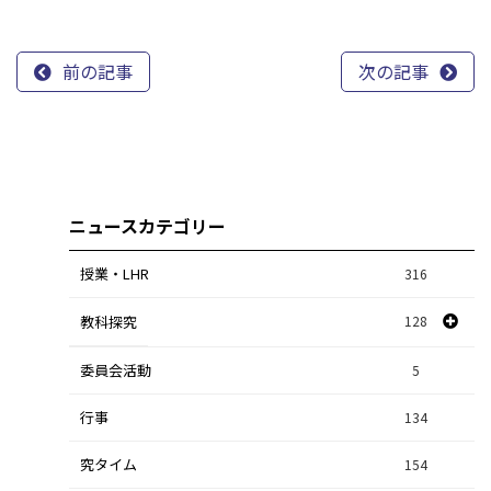
前の記事
次の記事
ニュースカテゴリー
授業・LHR
316
教科探究
128
委員会活動
スポーツ探究
1
5
行事
課題研究
134
84
究タイム
154
自然探究
2