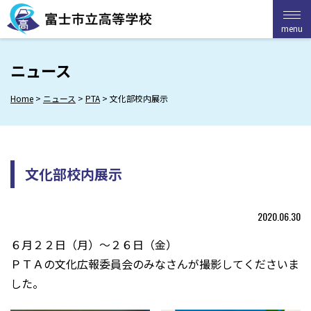
Skip
to
menu
menu
content
ニュース
Home
>
ニュース
>
PTA
>
文化部校内展示
文化部校内展示
2020.06.30
６月２２日（月）～２６日（金）
ＰＴＡの文化広報委員会のみなさんが撮影してくださいま
した。